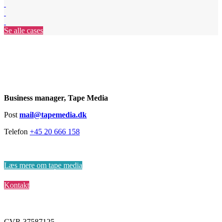
Se alle cases
Martin Thøgersen
Martin
Thøgersen
Business manager, Tape Media
Post
mail@tapemedia.dk
Telefon
+45 20 666 158
Læs mere om tape media
Kontakt
CVR 37587125