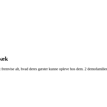
lbæk
emvise alt, hvad deres gæster kunne opleve hos dem. 2 demofamilier b
rsen